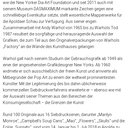
wie der New Yorker Dia Art Foundation und seit 2011 auch mit
seinem Museum DASMAXIMUM markante Zeichen gegen eine
schnelllebige Eventkultur setzte, stellt wesentliche Mappenwerke für
die Apoldaer Schau zur Verfügung. Aus seiner engen
Zusammenarbeit mit Andy Warhol von 1965 bis zu Warhols Tod
1987 resultiert die sorgfältige und herausragende Auswahl der
Grafiken, die zum Teil aus den Originalverpackungen von Warhols
„Factory“ an die Wände des Kunsthauses gelangen.
Warhol galt nach seinem Studium der Gebrauchsgrafik ab 1949 als
einer der angesehensten Grafikdesigner New Yorks. Ab 1960
widmete er sich ausschließlich der freien Kunst und arrivierte als
Mitbegründer der Pop Art zu einem der weltweit prominentesten
Künstler. Mit der Legitimierung des bis dahin üblicherweise
kommerziellen Siebdruckverfahrens erweiterte er – ebenso wie mit
der Auswahl seiner Themen aus den Bereichen der
Konsumgesellschaft – die Grenzen der Kunst.
Rund 100 Originale aus 16 Siebdruckserien, darunter „Marilyn
Monroe“, „Campbell‘s Soup Cans“, „Mao“, „Flowers“, „Skulls“ und die
Folge „Sunsets“, sind vom 14. Januar bis 1. Juli 2018 in Apolda zu