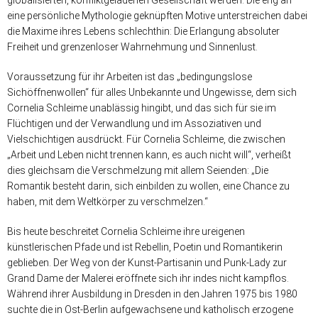
globalisierten, konfliktgeladenen Gesellschaft werden. Die eng an
eine persönliche Mythologie geknüpften Motive unterstreichen dabei
die Maxime ihres Lebens schlechthin: Die Erlangung absoluter
Freiheit und grenzenloser Wahrnehmung und Sinnenlust.
Voraussetzung für ihr Arbeiten ist das „bedingungslose
Sichöffnenwollen“ für alles Unbekannte und Ungewisse, dem sich
Cornelia Schleime unablässig hingibt, und das sich für sie im
Flüchtigen und der Verwandlung und im Assoziativen und
Vielschichtigen ausdrückt. Für Cornelia Schleime, die zwischen
„Arbeit und Leben nicht trennen kann, es auch nicht will“, verheißt
dies gleichsam die Verschmelzung mit allem Seienden: „Die
Romantik besteht darin, sich einbilden zu wollen, eine Chance zu
haben, mit dem Weltkörper zu verschmelzen.“
Bis heute beschreitet Cornelia Schleime ihre ureigenen
künstlerischen Pfade und ist Rebellin, Poetin und Romantikerin
geblieben. Der Weg von der Kunst-Partisanin und Punk-Lady zur
Grand Dame der Malerei eröffnete sich ihr indes nicht kampflos.
Während ihrer Ausbildung in Dresden in den Jahren 1975 bis 1980
suchte die in Ost-Berlin aufgewachsene und katholisch erzogene