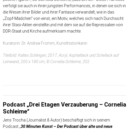
verfolgt sie auch in ihren jüngsten Performances, in denen sie sich in
die Wesen ihrer Bilder und ihrer Fantasie verwandelt, wie in das
„Zopf-Mädchen“ von einst, ein Motiv, welches sich nach Durchsicht
ihrer Stasi-Akten einstellte und mit dem sie auf die Repressalien von
DDR-Staat und Kirche aufmerksam machte.
Kuratorin: Dr. Andrea Fromm, Kunsthistorikerin
Titelbild: Kaltes Schlingen, 2017, Acryl, Asphaltlack und Schellack auf
Leinwand, 200 x 180 cm, © Cornelia Schleime, 202
Podcast „Drei Etagen Verzauberung – Cornelia
Schleime“
Jens Trocha (Journalist & Autor) beschäftigt sich in seinem
Podcast „
30 Minuten Kunst – Der Podcast über alte und neue