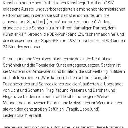
Künstlerin nach einem freiheitlichen Kunstbegriff. Auf das 1981
erlassene Ausstellungsverbot reagierte sie mit nonkonformistischen
Performances, in denen sie sich selbst einschnürte, um ihre
„ausweglose Situation […] zum Ausdruck zu bringen“. Zudem
gründete sie als Sängerin u.a. mit ihrem damaligen Partner, dem
Künstler Ralf Kerbach, die DDR-Punkband „Zwitschermaschine“ und
drehte experimentelle Super-8-Filme. 1984 musste sie die DDR binnen
24 Stunden verlassen.
Demütigung und Verrat veranlassten sie dazu, der Realität die
Schönheit und die Poesie der Kunst entgegenzusetzen. Seitdem ist
sie Meisterin der Ambivalenz und Irritation, die sich vielfältig in Bildern
und Titeln verbergen. „Was kann im Leben schöner sein, als
Faszinierendes und Schreckliches zugleich“, äußerte sie. Übergänge
von Licht und Schatten, Fragilität und Präsenz und Derbheit und
Eleganz verbinden sich bei ihr auf höchst homogene Weise.
Mäandernd durchziehen Figuren und Motivserien ihr Werk, in denen
sie von den ganz großen Gefühlen, „Tragik, Liebe (und)
Leidenschaft“, erzählt.
„Meine Figuren“, so Cornelia Schleime, „das bin ich“. Diese Prämisse