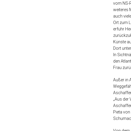
vom NS-Re
weiteres M
auch viel
Ort zum L
erfuhr He
zurückzuk
Künste au
Dort unter
In Sichtn
den Atlan
Frau zurü
Außer in 
Weggefähr
Aschaffen
„Aus der 
Aschaffen
Pieta von
Schumache
Von dem A