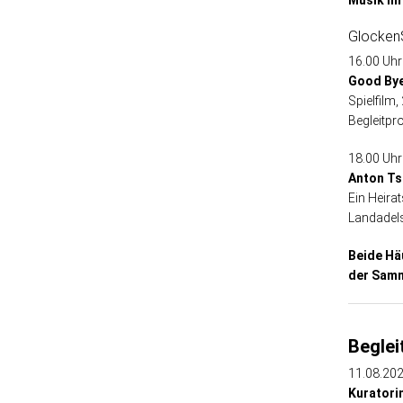
Musik im
Glocken
16.00 Uhr
Good Bye
Spielfilm,
Begleitpr
18.00 Uhr
Anton Ts
Ein Heira
Landadels
Beide Hä
der Samm
Begle
11.08.202
Kuratori