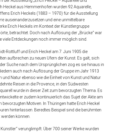
m der Ausstellung „Erich Heckel – Aquarelle und
ch Heckel aus Hemmenhofen wurden 92 Aquarelle,
ens Erich Heckels (1883 – 1970) für die Ausstellung
uvre auseinanderzusetzen und eine unmittelbare
erke Erich Heckels im Kontext der Künstlergruppe
hörte, betrachtet. Doch nach Auflösung der „Brücke“ war
 wie viele Entdeckungen noch immer möglich sind.
idt-Rottluff und Erich Heckel am 7. Juni 1905 die
lten aufbrechen zu neuen Ufern der Kunst. Es galt, sich
 der Suche nach dem Ursprünglichen zog es sie hinaus in
tgliedern auch nach Auflösung der Gruppe im Jahr 1913
h und Natur ebenso wie die Einheit von Kunst und Natur
ehnte Reisen in die Provence, in den Südwesten
uarell wurde in dieser Zeit zum bevorzugten Thema. Es
entwickelte er zudem kontinuierlich das Sujet der Akte am
n bevorzugten Motiven. In Thüringen hatte Erich Heckel
uren hinterlassen. Beredtes Beispiel sind die berühmten
t werden können.
r Künstler“ verunglimpft. Über 700 seiner Werke wurden