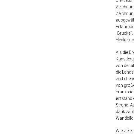
Die Natur
Zeichnun
Zeichnung
ausgewähl
Erfahrbar
„Brücke“,
Heckel no
Als die D
Künstlerg
von der a
die Lands
ein Leben
von große
Frankreic
entstand 
Strand. A
dank zahl
Wandbilde
Wie viele