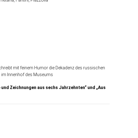
etana, Fantini, Piazzolla
schreibt mit feinem Humor die Dekadenz des russischen
V. im Innenhof des Museums
le und Zeichnungen aus sechs Jahrzehnten“ und „Aus