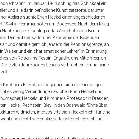
d verbrannt. Im Januar 1944 schlug das Schicksal ein
ier und alle darin befindliche Kunst zerstörte, darunter
iner Ateliers suchte Erich Heckel einen abgeschiedenen
sen Ort 1944 in Hemmenhofen am Bodensee. Nach dem Krieg
n Nachkriegszeit schlug er das Angebot, nach Berlin
us. Den Ruf der Karlsruher Akademie der Bildenden
alt und damit eigentlich jenseits der Pensionsgrenze, an.
 ein Weiser und ein charismatischer Lehrer“ in Erinnerung.
ches von Reisen ins Tessin, Engadin, ans Mittelmeer, an
. Die letzten Jahre seines Lebens verbrachten er und seine
ell.
In Kirchners Elternhaus begegnen sich die ehemaligen
gibt es wenig Verbindungen zwichen Erich Heckel und
Schumacher, Heckels und Kirchners Professor in Dresden,
ten Heckel, Pechstein, Bleyl in den Odenwald führte über
kturen widmeten, interessierte sich Heckel mehr für eine
hl und die Art wie er skizzierte unterschied sich laut
opographisch zu identifizieren) erhalten. Sie könnten