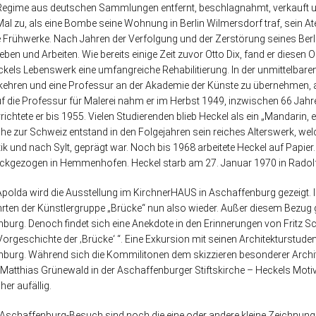
gime aus deutschen Sammlungen entfernt, beschlagnahmt, verkauft un
al zu, als eine Bombe seine Wohnung in Berlin Wilmersdorf traf, sein Atel
e Frühwerke. Nach Jahren der Verfolgung und der Zerstörung seines Berl
eben und Arbeiten. Wie bereits einige Zeit zuvor Otto Dix, fand er die
ckels Lebenswerk eine umfangreiche Rehabilitierung. In der unmittelbare
ehren und eine Professur an der Akademie der Künste zu übernehmen, a
f die Professur für Malerei nahm er im Herbst 1949, inzwischen 66 Jahre 
richtete er bis 1955. Vielen Studierenden blieb Heckel als ein „Mandarin,
ähe zur Schweiz entstand in den Folgejahren sein reiches Alterswerk, wel
tik und nach Sylt, geprägt war. Noch bis 1968 arbeitete Heckel auf Papier
ckgezogen in Hemmenhofen. Heckel starb am 27. Januar 1970 in Radolfz
Apolda wird die Ausstellung im KirchnerHAUS in Aschaffenburg gezeigt. 
ten der Künstlergruppe „Brücke“ nun also wieder. Außer diesem Bezug 
burg. Denoch findet sich eine Anekdote in den Erinnerungen von Fritz 
Vorgeschichte der ‚Brücke‘ “. Eine Exkursion mit seinen Architekturstuden
burg. Während sich die Kommilitonen dem skizzieren besonderer Archite
 Matthias Grünewald in der Aschaffenburger Stiftskirche – Heckels Motivwa
r aufällig.
schaffenburg-Besuch sind noch die eine oder andere kleine Zeichnung (t