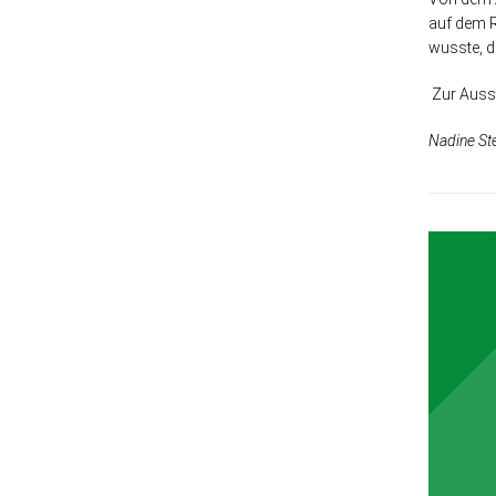
auf dem R
wusste, d
Zur Ausst
Nadine Ste