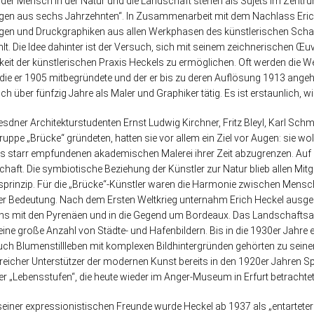
, der Mensch in der Natur und die Landschaft stehen als Sujets im Zentru
gen aus sechs Jahrzehnten“. In Zusammenarbeit mit dem Nachlass Eri
en und Druckgraphiken aus allen Werkphasen des künstlerischen Schaff
t. Die Idee dahinter ist der Versuch, sich mit seinem zeichnerischen Œ
keit der künstlerischen Praxis Heckels zu ermöglichen. Oft werden die W
 die er 1905 mitbegründete und der er bis zu deren Auflösung 1913 ange
ch über fünfzig Jahre als Maler und Graphiker tätig. Es ist erstaunlich,
resdner Architekturstudenten Ernst Ludwig Kirchner, Fritz Bleyl, Karl Schm
ruppe „Brücke“ gründeten, hatten sie vor allem ein Ziel vor Augen: sie wol
ls starr empfundenen akademischen Malerei ihrer Zeit abzugrenzen. Auf
chaft. Die symbiotische Beziehung der Künstler zur Natur blieb allen Mi
sprinzip. Für die „Brücke“-Künstler waren die Harmonie zwischen Mensc
r Bedeutung. Nach dem Ersten Weltkrieg unternahm Erich Heckel ausged
hs mit den Pyrenäen und in die Gegend um Bordeaux. Das Landschaftsaq
eine große Anzahl von Städte- und Hafenbildern. Bis in die 1930er Jahre 
uch Blumenstillleben mit komplexen Bildhintergründen gehörten zu seine
reicher Unterstützer der modernen Kunst bereits in den 1920er Jahren Sp
r „Lebensstufen“, die heute wieder im Anger-Museum in Erfurt betrachte
 seiner expressionistischen Freunde wurde Heckel ab 1937 als „entartete