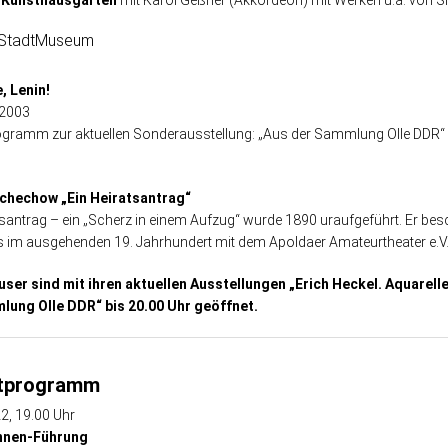
 Kunsthausgarten
mit Karol Geßner (Akkordeon) mit Werken u.a. von Sm
StadtMuseum
, Lenin!
 2003
ogramm zur aktuellen Sonderausstellung: „Aus der Sammlung Olle DDR“
chechow „Ein Heiratsantrag“
tsantrag – ein „Scherz in einem Aufzug“ wurde 1890 uraufgeführt. Er be
 im ausgehenden 19. Jahrhundert mit dem Apoldaer Amateurtheater e.
user sind mit ihren aktuellen Ausstellungen „Erich Heckel. Aquarel
lung Olle DDR“ bis 20.00 Uhr geöffnet.
itprogramm
2, 19.00 Uhr
nnen-Führung