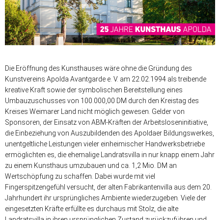
Die Eröffnung des Kunsthauses wäre ohne die Gründung des
Kunstvereins Apolda Avantgarde e. V. am 22.02.1994 als treibende
kreative Kraft sowie der symbolischen Bereitstellung eines
Umbauzuschusses von 100.000,00 DM durch den Kreistag des
Kreises Weimarer Land nicht möglich gewesen. Gelder von
Sponsoren, der Einsatz von ABM-Kräften der Arbeitsloseninitiative,
die Einbeziehung von Auszubildenden des Apoldaer Bildungswerkes,
unentgeltliche Leistungen vieler einheimischer Handwerksbetriebe
ermöglichten es, die ehemalige Landratsvilla in nur knapp einem Jahr
zu einem Kunsthaus umzubauen und ca. 1,2 Mio. DM an
Wertschöpfung zu schaffen. Dabei wurde mit viel
Fingerspitzengefühl versucht, der alten Fabrikantenvilla aus dem 20.
Jahrhundert ihr ursprüngliches Ambiente wiederzugeben. Viele der
eingesetzten Kräfte erfüllte es durchaus mit Stolz, die alte
Landratsvilla in ihren ursprünglichen Zustand zurückzuführen und