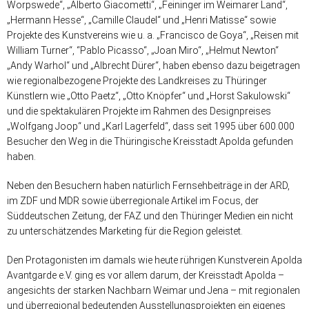
Worpswede“, „Alberto Giacometti“, „Feininger im Weimarer Land“,
„Hermann Hesse“, „Camille Claudel“ und „Henri Matisse“ sowie
Projekte des Kunstvereins wie u. a. „Francisco de Goya“, „Reisen mit
William Turner“, “Pablo Picasso“, „Joan Miro“, „Helmut Newton“
„Andy Warhol“ und „Albrecht Dürer“, haben ebenso dazu beigetragen
wie regionalbezogene Projekte des Landkreises zu Thüringer
Künstlern wie „Otto Paetz“, „Otto Knöpfer“ und „Horst Sakulowski“
und die spektakulären Projekte im Rahmen des Designpreises
„Wolfgang Joop“ und „Karl Lagerfeld“, dass seit 1995 über 600.000
Besucher den Weg in die Thüringische Kreisstadt Apolda gefunden
haben.
Neben den Besuchern haben natürlich Fernsehbeiträge in der ARD,
im ZDF und MDR sowie überregionale Artikel im Focus, der
Süddeutschen Zeitung, der FAZ und den Thüringer Medien ein nicht
zu unterschätzendes Marketing für die Region geleistet.
Den Protagonisten im damals wie heute rührigen Kunstverein Apolda
Avantgarde e.V. ging es vor allem darum, der Kreisstadt Apolda –
angesichts der starken Nachbarn Weimar und Jena – mit regionalen
und überregional bedeutenden Ausstellungsprojekten ein eigenes