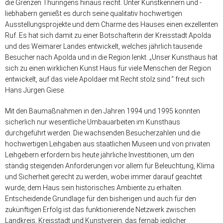
die Grenzen Thüringens hinaus reicht. Unter Kunstkennern und -
liebhabern genießt es durch seine qualitativ hochwertigen
Ausstellungsprojekte und dem Charme des Hauses einen exzellenten
Ruf. Es hat sich damit zu einer Botschafterin der Kreisstadt Apolda
und des Weimarer Landes entwickelt, welches jährlich tausende
Besucher nach Apolda und in die Region lenkt. „Unser Kunsthaus hat
sich zu einen wirklichen Kunst Haus für viele Menschen der Region
entwickelt, auf das viele Apoldaer mit Recht stolz sind.“ freut sich
Hans Jürgen Giese.
Mit den Baumaßnahmen in den Jahren 1994 und 1995 konnten
sicherlich nur wesentliche Umbauarbeiten im Kunsthaus
durchgeführt werden. Die wachsenden Besucherzahlen und die
hochwertigen Leihgaben aus staatlichen Museen und von privaten
Leihgebern erfordern bis heute jährliche Investitionen, um den
ständig steigenden Anforderungen vor allem für Beleuchtung, Klima
und Sicherheit gerecht zu werden, wobei immer darauf geachtet
wurde, dem Haus sein historisches Ambiente zu erhalten.
Entscheidende Grundlage für den bisherigen und auch für den
zukünftigen Erfolg ist das funktionierende Netzwerk zwischen
Landkreis, Kreisstadt und Kunstverein, das fernab jeglicher