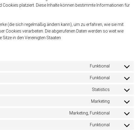
Cookies platziert. Diese Inhalte können bestimmte Informationen für
erke (die sich regelmäßig ändern kann), um zu erfahren, wie sie mit
eser Cookies verarbeiten. Die abgerufenen Daten werden so weit wie
Sitze in den Vereinigten Staaten
Funktional
Consent
to
service
Funktional
Consent
complianz
to
service
Statistics
Consent
wordpress
to
service
Marketing
Consent
google-
to
analytics
service
Marketing, Funktional
Consent
google-
to
fonts
service
Funktional
Consent
facebook
to
service