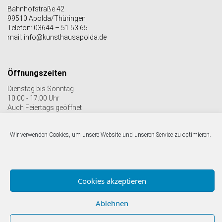
Bahnhofstraße 42
99510 Apolda/Thüringen
Telefon: 03644 – 51 53 65
mail: info@kunsthausapolda.de
Öffnungszeiten
Dienstag bis Sonntag
10.00 - 17.00 Uhr
Auch Feiertags geöffnet
Letzter Einlass 16:30 Uhr
Wir verwenden Cookies, um unsere Website und unseren Service zu optimieren.
Folgen Sie uns auf facebook & Instagram:
Cookies akzeptieren
Ablehnen
© Kunstverein Apolda Avantgarde e.V.
Impressum |