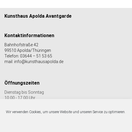
Kunsthaus Apolda Avantgarde
Kontaktinformationen
Bahnhofstraße 42
99510 Apolda/Thüringen
Telefon: 03644 – 51 53 65
mail: info@kunsthausapolda.de
Öffnungszeiten
Dienstag bis Sonntag
10.00 - 17.00 Uhr
Auch Feiertags geöffnet
Letzter Einlass 16:30 Uhr
Wir verwenden Cookies, um unsere Website und unseren Service zu optimieren.
Folgen Sie uns auf facebook & Instagram: