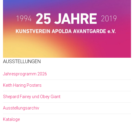
AUSSTELLUNGEN
Jahresprogramm 2026
Keith Haring Posters
Shepard Fairey und Obey Giant
Ausstellungsarchiv
Kataloge