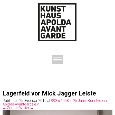
AUSSTELLUNGEN
DAS KUNSTHAUS
DER KUNSTVEREIN
KONTAKT
Lagerfeld vor Mick Jagger Leiste
Published
25. Februar 2019
at
998 × 1058
in
25 Jahre Kunstverein
Apolda Avantgarde e.V.
.
← Zurück
Weiter →