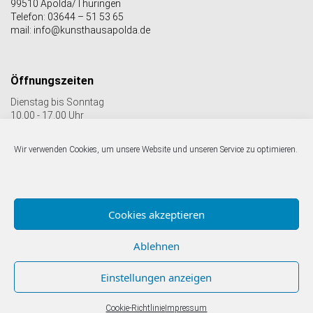
99510 Apolda/Thüringen
Telefon: 03644 – 51 53 65
mail: info@kunsthausapolda.de
Öffnungszeiten
Dienstag bis Sonntag
10.00 - 17.00 Uhr
Auch Feiertags geöffnet
Letzter Einlass 16:30 Uhr
Wir verwenden Cookies, um unsere Website und unseren Service zu optimieren.
Folgen Sie uns auf facebook & Instagram:
Cookies akzeptieren
Ablehnen
Einstellungen anzeigen
© Kunstverein Apolda Avantgarde e.V.
Impressum |
Datenschutz
Cookie-Richtlinie
Impressum