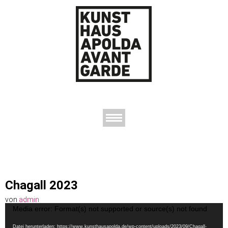
AUSSTELLUNGEN
DAS KUNSTHAUS
DER KUNSTVEREIN
KONTAKT
Chagall 2023
von
admin
Video-
Media error: Format(s) not supported or source(s) not found
Player
Datei herunterladen: https://www.kunsthausapolda.de/wp-content/uploads/2023/09/Chagall-