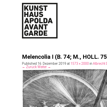
Melencolia I (B. 74; M., HOLL. 
Published
16. Dezember 2019
at
1573 × 2000
in
Albrecht 
← Zurück
Weiter →