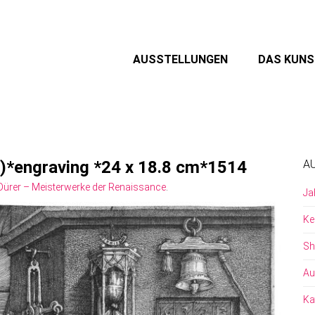
AUSSTELLUNGEN
DAS KUN
75)*engraving *24 x 18.8 cm*1514
A
Dürer – Meisterwerke der Renaissance
.
Ja
Ke
Sh
Au
Ka