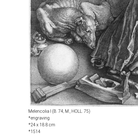
Melencolia I (B. 74; M., HOLL. 75)
*engraving
*24 x 18.8 cm
*1514