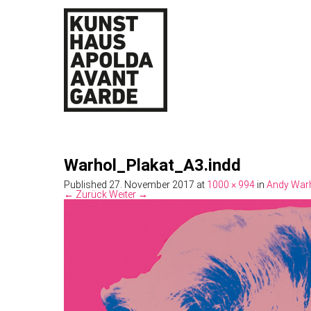
Warhol_Plakat_A3.indd
Published
27. November 2017
at
1000 × 994
in
Andy War
← Zurück
Weiter →