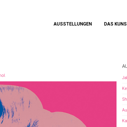
AUSSTELLUNGEN
DAS KUN
A
hol
.
Ja
Ke
Sh
Au
Ka