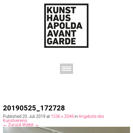
AUSSTELLUNGEN
DAS KUNSTHAUS
DER KUNSTVEREIN
KONTAKT
20190525_172728
Published
20. Juli 2019
at
1536 × 2048
in
Angebote des
Kunstvereins
.
← Zurück
Weiter →