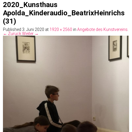
2020_Kunsthaus
Apolda_Kinderaudio_BeatrixHeinrichs
(31)
Published
3. Juni 2020
at
1920 × 2560
in
Angebote des Kunstvereins
.
← Zurück
Weiter →