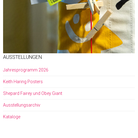
AUSSTELLUNGEN
Jahresprogramm 2026
Keith Haring Posters
Shepard Fairey und Obey Giant
Ausstellungsarchiv
Kataloge