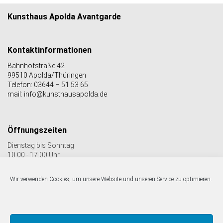
Kunsthaus Apolda Avantgarde
Kontaktinformationen
Bahnhofstraße 42
99510 Apolda/Thüringen
Telefon: 03644 – 51 53 65
mail: info@kunsthausapolda.de
Öffnungszeiten
Dienstag bis Sonntag
10.00 - 17.00 Uhr
Auch Feiertags geöffnet
Letzter Einlass 16:30 Uhr
Wir verwenden Cookies, um unsere Website und unseren Service zu optimieren.
Folgen Sie uns auf facebook & Instagram: