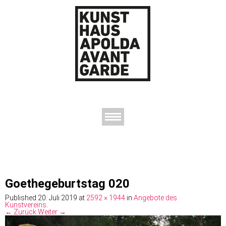
AUSSTELLUNGEN
DAS KUNSTHAUS
DER KUNSTVEREIN
KONTAKT
Goethegeburtstag 020
Published
20. Juli 2019
at
2592 × 1944
in
Angebote des
Kunstvereins
.
← Zurück
Weiter →