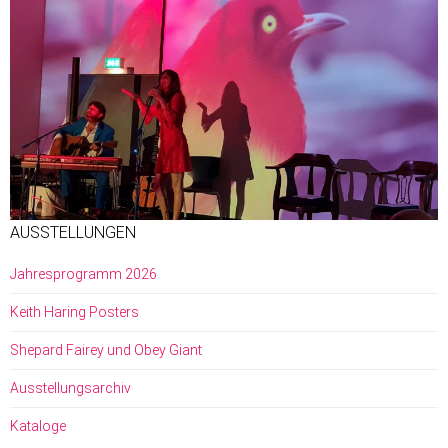
AUSSTELLUNGEN
Jahresprogramm 2026
Keith Haring Posters
Shepard Fairey und Obey Giant
Ausstellungsarchiv
Kataloge