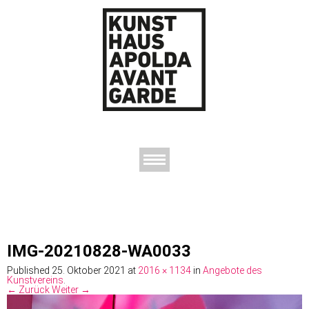
AUSSTELLUNGEN
DAS KUNSTHAUS
DER KUNSTVEREIN
KONTAKT
IMG-20210828-WA0033
Published
25. Oktober 2021
at
2016 × 1134
in
Angebote des
Kunstvereins
.
← Zurück
Weiter →