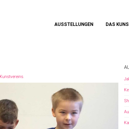
AUSSTELLUNGEN
DAS KUN
A
Kunstvereins
.
Ja
Ke
Sh
Au
Ka