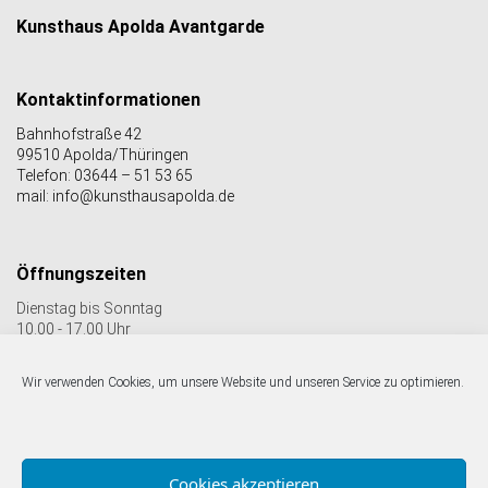
Kunsthaus Apolda Avantgarde
Kontaktinformationen
Bahnhofstraße 42
99510 Apolda/Thüringen
Telefon: 03644 – 51 53 65
mail: info@kunsthausapolda.de
Öffnungszeiten
Dienstag bis Sonntag
10.00 - 17.00 Uhr
Auch Feiertags geöffnet
Letzter Einlass 16:30 Uhr
Wir verwenden Cookies, um unsere Website und unseren Service zu optimieren.
Folgen Sie uns auf facebook & Instagram:
Cookies akzeptieren