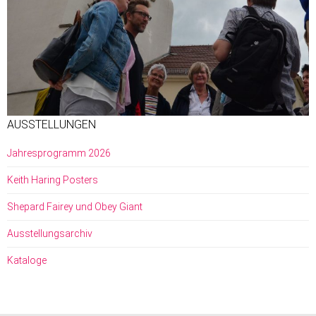
AUSSTELLUNGEN
Jahresprogramm 2026
Keith Haring Posters
Shepard Fairey und Obey Giant
Ausstellungsarchiv
Kataloge