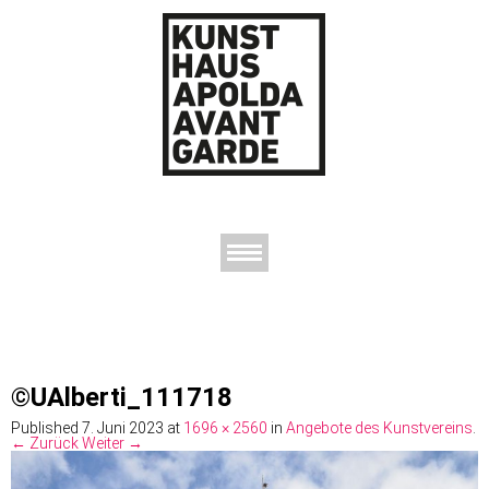
AUSSTELLUNGEN
DAS KUNSTHAUS
DER KUNSTVEREIN
KONTAKT
©UAlberti_111718
Published
7. Juni 2023
at
1696 × 2560
in
Angebote des Kunstvereins
.
← Zurück
Weiter →