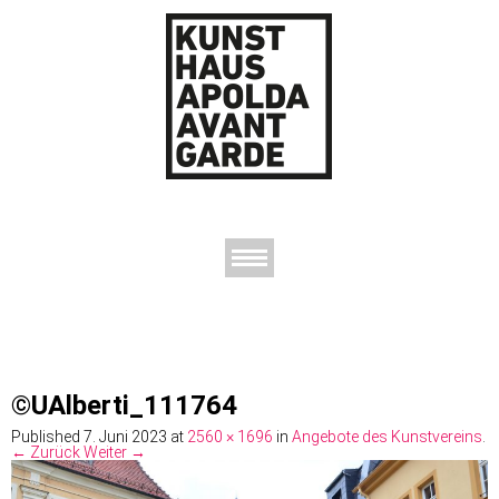
AUSSTELLUNGEN
DAS KUNSTHAUS
DER KUNSTVEREIN
KONTAKT
©UAlberti_111764
Published
7. Juni 2023
at
2560 × 1696
in
Angebote des Kunstvereins
.
← Zurück
Weiter →