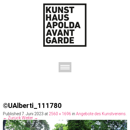
AUSSTELLUNGEN
DAS KUNSTHAUS
DER KUNSTVEREIN
KONTAKT
©UAlberti_111780
Published
7. Juni 2023
at
2560 × 1696
in
Angebote des Kunstvereins
.
← Zurück
Weiter →