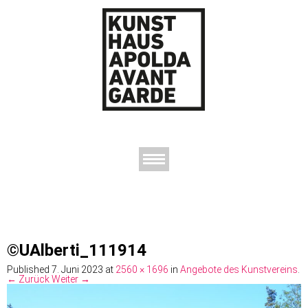
AUSSTELLUNGEN
DAS KUNSTHAUS
DER KUNSTVEREIN
KONTAKT
©UAlberti_111914
Published
7. Juni 2023
at
2560 × 1696
in
Angebote des Kunstvereins
.
← Zurück
Weiter →