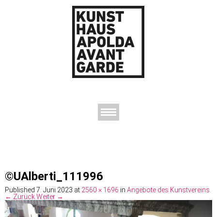
AUSSTELLUNGEN
DAS KUNSTHAUS
DER KUNSTVEREIN
KONTAKT
©UAlberti_111996
Published
7. Juni 2023
at
2560 × 1696
in
Angebote des Kunstvereins
.
← Zurück
Weiter →