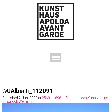
AUSSTELLUNGEN
DAS KUNSTHAUS
DER KUNSTVEREIN
KONTAKT
©UAlberti_112091
Published
7. Juni 2023
at
2560 × 1696
in
Angebote des Kunstvereins
.
← Zurück
Weiter →