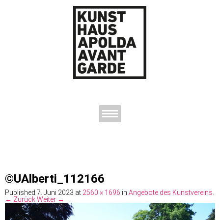
AUSSTELLUNGEN
DAS KUNSTHAUS
DER KUNSTVEREIN
KONTAKT
©UAlberti_112166
Published
7. Juni 2023
at
2560 × 1696
in
Angebote des Kunstvereins
.
← Zurück
Weiter →