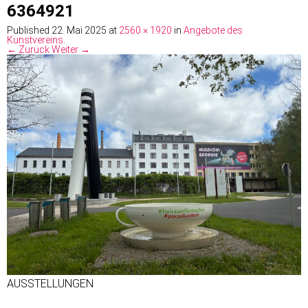
6364921
Published
22. Mai 2025
at
2560 × 1920
in
Angebote des
Kunstvereins
.
← Zurück
Weiter →
AUSSTELLUNGEN