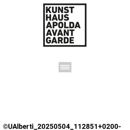
AUSSTELLUNGEN
DAS KUNSTHAUS
DER KUNSTVEREIN
KONTAKT
©UAlberti_20250504_112851+0200-