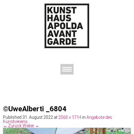
AUSSTELLUNGEN
DAS KUNSTHAUS
DER KUNSTVEREIN
KONTAKT
©UweAlberti _6804
Published
31. August 2022
at
2560 × 1714
in
Angebote des
Kunstvereins
.
← Zurück
Weiter →