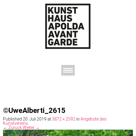
AUSSTELLUNGEN
DAS KUNSTHAUS
DER KUNSTVEREIN
KONTAKT
©UweAlberti_2615
Published
20. Juli 2019
at
3872 × 2592
in
Angebote des
Kunstvereins
.
← Zurück
Weiter →