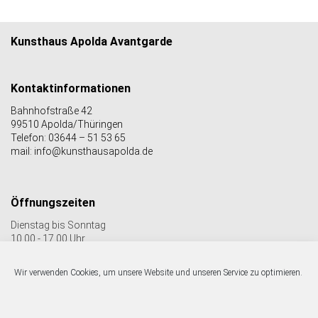
Kunsthaus Apolda Avantgarde
Kontaktinformationen
Bahnhofstraße 42
99510 Apolda/Thüringen
Telefon: 03644 – 51 53 65
mail: info@kunsthausapolda.de
Öffnungszeiten
Dienstag bis Sonntag
10.00 - 17.00 Uhr
Auch Feiertags geöffnet
Letzter Einlass 16:30 Uhr
Wir verwenden Cookies, um unsere Website und unseren Service zu optimieren.
Folgen Sie uns auf facebook & Instagram: