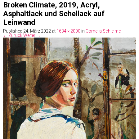
Broken Climate, 2019, Acryl,
Asphaltlack und Schellack auf
Leinwand
Published
24. März 2022
at
1634 × 2000
in
Cornelia Schleime
.
← Zurück
Weiter →