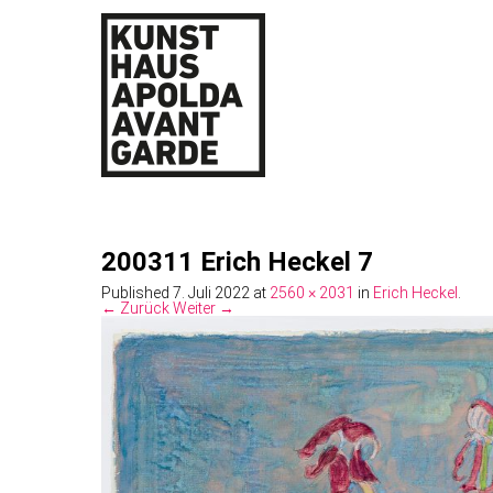
200311 Erich Heckel 7
Published
7. Juli 2022
at
2560 × 2031
in
Erich Heckel
.
← Zurück
Weiter →