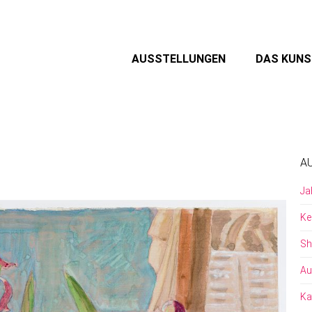
AUSSTELLUNGEN
DAS KUN
A
Ja
Ke
Sh
Au
Ka