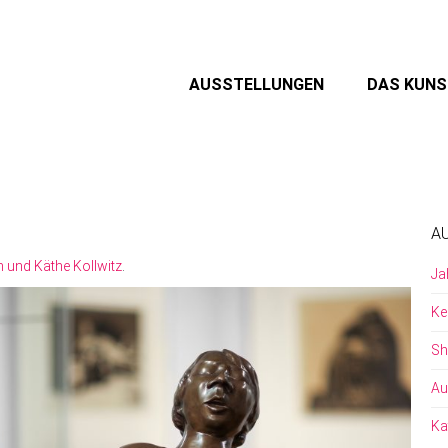
AUSSTELLUNGEN
DAS KUN
A
h und Käthe Kollwitz
.
Ja
Ke
Sh
Au
Ka