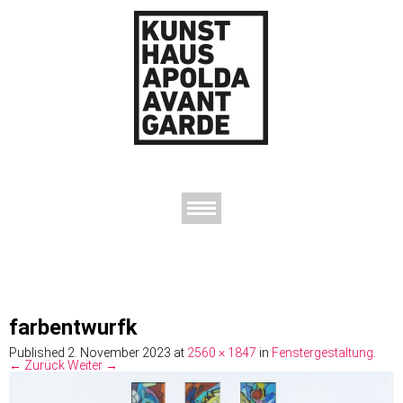
AUSSTELLUNGEN
DAS KUNSTHAUS
DER KUNSTVEREIN
KONTAKT
farbentwurfk
Published
2. November 2023
at
2560 × 1847
in
Fenstergestaltung
.
← Zurück
Weiter →