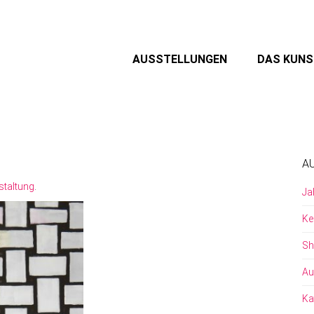
AUSSTELLUNGEN
DAS KUN
A
staltung
.
Ja
Ke
Sh
Au
Ka