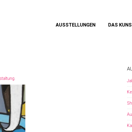
AUSSTELLUNGEN
DAS KUN
A
staltung
.
Ja
Ke
Sh
Au
Ka