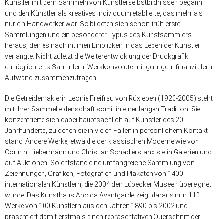
Künstler mit dem Sammeln von Künstlerselbstbildnissen begann
und den Künstler als kreatives Individuum etablierte, das mehr als
nur ein Handwerker war. So bildeten sich schon früh erste
Sammlungen und ein besonderer Typus des Kunstsammlers
heraus, den es nach intimen Einblicken in das Leben der Künstler
verlangte. Nicht zuletzt die Weiterentwicklung der Druckgrafik
ermöglichte es Sammlern, Werkkonvolute mit geringem finanziellem
Aufwand zusammenzutragen.
Die Getreidemaklerin Leonie Freifrau von Rüxleben (1920-2005) steht
mit ihrer Sammelleidenschaft somit in einer langen Tradition. Sie
konzentrierte sich dabei hauptsächlich auf Künstler des 20.
Jahrhunderts, zu denen sie in vielen Fällen in persönlichem Kontakt
stand. Andere Werke, etwa die der klassischen Moderne wie von
Corinth, Liebermann und Christian Schad erstand sie in Galerien und
auf Auktionen. So entstand eine umfangreiche Sammlung von
Zeichnungen, Grafiken, Fotografien und Plakaten von 1400
internationalen Künstlern, die 2004 den Lübecker Museen übereignet
wurde. Das Kunsthaus Apolda Avantgarde zeigt daraus nun 110
Werke von 100 Künstlern aus den Jahren 1890 bis 2002 und
präsentiert damit erstmals einen repräsentativen Querschnitt der