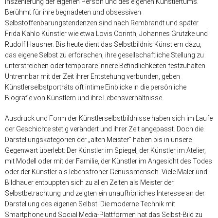
Inszenierung der eigenen Person und des eigenen Künstlertums.
Berühmt für ihre begnadeten und obsessiven
Selbstoffenbarungstendenzen sind nach Rembrandt und später
Frida Kahlo Künstler wie etwa Lovis Corinth, Johannes Grützke und
Rudolf Hausner. Bis heute dient das Selbstbildnis Künstlern dazu,
das eigene Selbst zu erforschen, ihre gesellschaftliche Stellung zu
unterstreichen oder temporäre innere Befindlichkeiten festzuhalten.
Untrennbar mit der Zeit ihrer Entstehung verbunden, geben
Künstlerselbstporträts oft intime Einblicke in die persönliche
Biografie von Künstlern und ihre Lebensverhältnisse.
Ausdruck und Form der Künstlerselbstbildnisse haben sich im Laufe
der Geschichte stetig verändert und ihrer Zeit angepasst. Doch die
Darstellungskategorien der „alten Meister“ haben bis in unsere
Gegenwart überlebt: Der Künstler im Spiegel, der Künstler im Atelier,
mit Modell oder mit der Familie, der Künstler im Angesicht des Todes
oder der Künstler als lebensfroher Genussmensch. Viele Maler und
Bildhauer entpuppten sich zu allen Zeiten als Meister der
Selbstbetrachtung und zeigten ein unaufhörliches Interesse an der
Darstellung des eigenen Selbst. Die moderne Technik mit
Smartphone und Social Media-Plattformen hat das Selbst-Bild zu