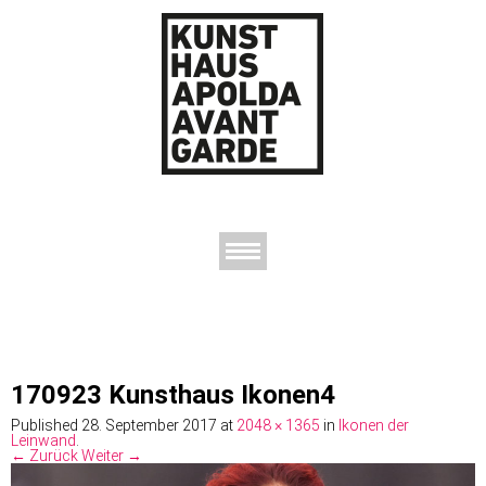
AUSSTELLUNGEN
DAS KUNSTHAUS
DER KUNSTVEREIN
KONTAKT
170923 Kunsthaus Ikonen4
Published
28. September 2017
at
2048 × 1365
in
Ikonen der
Leinwand
.
← Zurück
Weiter →