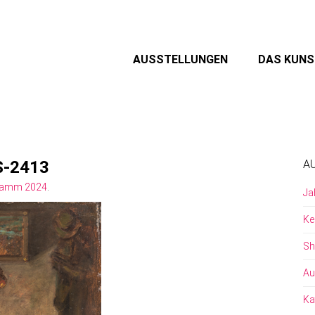
AUSSTELLUNGEN
DAS KUN
S-2413
A
ramm 2024
.
Ja
Ke
Sh
Au
Ka