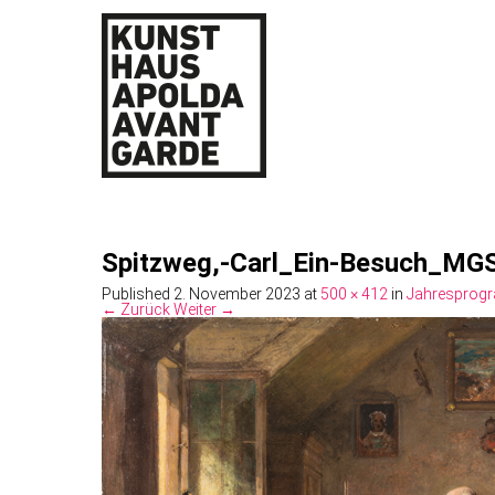
Spitzweg,-Carl_Ein-Besuch_MG
Published
2. November 2023
at
500 × 412
in
Jahresprog
← Zurück
Weiter →