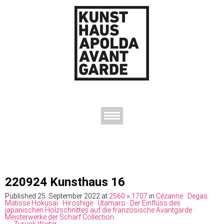
AUSSTELLUNGEN
DAS KUNSTHAUS
DER KUNSTVEREIN
KONTAKT
220924 Kunsthaus 16
Published
25. September 2022
at
2560 × 1707
in
Cézanne · Degas ·
Matisse Hokusai · Hiroshige · Utamaro · Der Einfluss des
japanischen Holzschnittes auf die französische Avantgarde ·
Meisterwerke der Scharf Collection
.