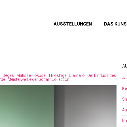
AUSSTELLUNGEN
DAS KUN
A
· Degas · Matisse Hokusai · Hiroshige · Utamaro · Der Einfluss des
Ja
de · Meisterwerke der Scharf Collection
.
Ke
Sh
Au
Ka