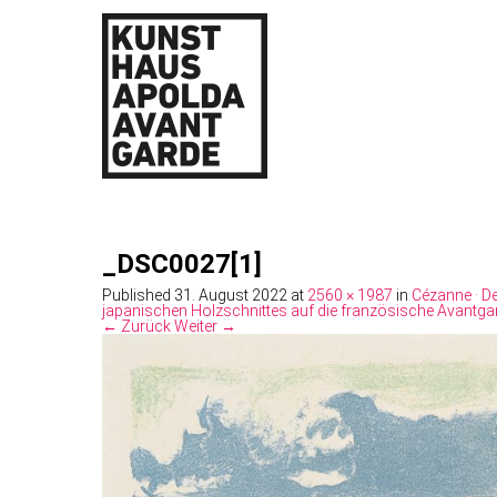
_DSC0027[1]
Published
31. August 2022
at
2560 × 1987
in
Cézanne · De
japanischen Holzschnittes auf die französische Avantgar
← Zurück
Weiter →