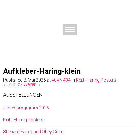
AUSSTELLUNGEN
DAS KUNSTHAUS
DER KUNSTVEREIN
KONTAKT
Aufkleber-Haring-klein
Published
8. Mai 2026
at
404 × 404
in
Keith Haring Posters
.
← Zurück
Weiter →
AUSSTELLUNGEN
Jahresprogramm 2026
Keith Haring Posters
Shepard Fairey und Obey Giant