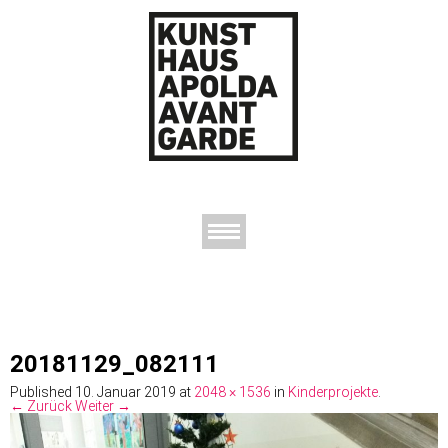
AUSSTELLUNGEN
DAS KUNSTHAUS
DER KUNSTVEREIN
KONTAKT
20181129_082111
Published
10. Januar 2019
at
2048 × 1536
in
Kinderprojekte
.
← Zurück
Weiter →