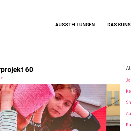
AUSSTELLUNGEN
DAS KUN
projekt 60
A
te
.
Ja
Ke
Sh
Au
Ka