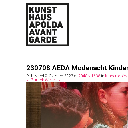
230708 AEDA Modenacht Kinder
Published
9. Oktober 2023
at
2048 × 1638
in
Kinderprojek
← Zurück
Weiter →