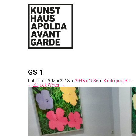
GS 1
Published
9. Mai 2018
at
2048 × 1536
in
Kinderprojekte
.
← Zurück
Weiter →