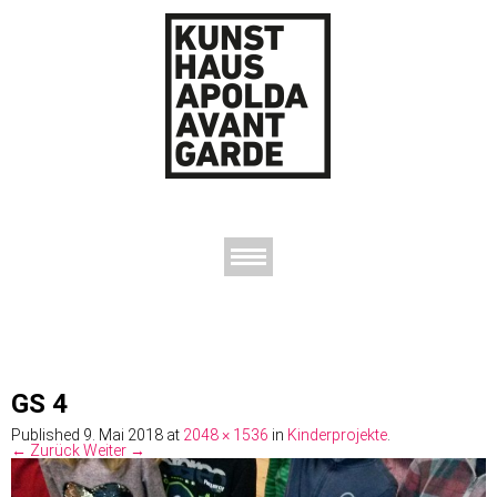
AUSSTELLUNGEN
DAS KUNSTHAUS
DER KUNSTVEREIN
KONTAKT
GS 4
Published
9. Mai 2018
at
2048 × 1536
in
Kinderprojekte
.
← Zurück
Weiter →