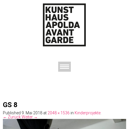
AUSSTELLUNGEN
DAS KUNSTHAUS
DER KUNSTVEREIN
KONTAKT
GS 8
Published
9. Mai 2018
at
2048 × 1536
in
Kinderprojekte
.
← Zurück
Weiter →