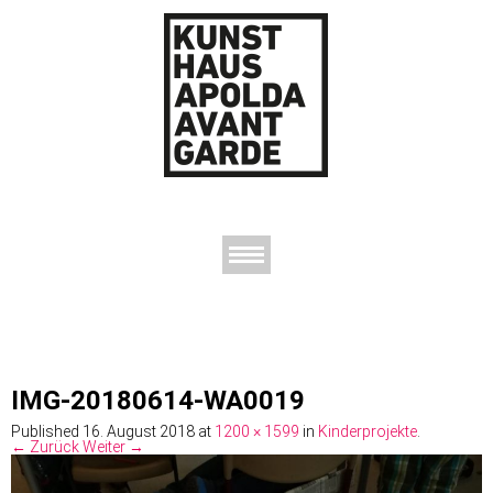
AUSSTELLUNGEN
DAS KUNSTHAUS
DER KUNSTVEREIN
KONTAKT
IMG-20180614-WA0019
Published
16. August 2018
at
1200 × 1599
in
Kinderprojekte
.
← Zurück
Weiter →