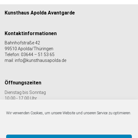
Kunsthaus Apolda Avantgarde
Kontaktinformationen
Bahnhofstraße 42
99510 Apolda/Thüringen
Telefon: 03644 – 51 53 65
mail: info@kunsthausapolda.de
Öffnungszeiten
Dienstag bis Sonntag
10.00 - 17.00 Uhr
Auch Feiertags geöffnet
Letzter Einlass 16:30 Uhr
Wir verwenden Cookies, um unsere Website und unseren Service zu optimieren.
Folgen Sie uns auf facebook & Instagram: