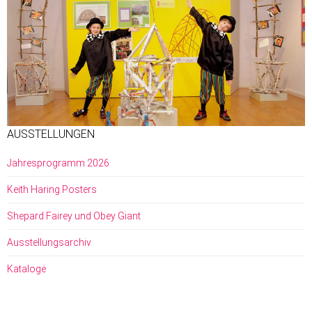
AUSSTELLUNGEN
Jahresprogramm 2026
Keith Haring Posters
Shepard Fairey und Obey Giant
Ausstellungsarchiv
Kataloge