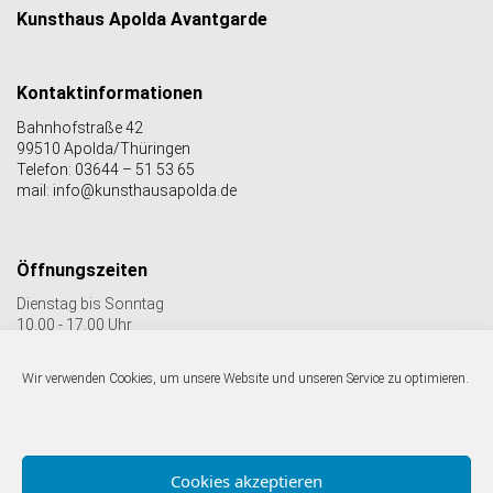
Kunsthaus Apolda Avantgarde
Kontaktinformationen
Bahnhofstraße 42
99510 Apolda/Thüringen
Telefon: 03644 – 51 53 65
mail: info@kunsthausapolda.de
Öffnungszeiten
Dienstag bis Sonntag
10.00 - 17.00 Uhr
Auch Feiertags geöffnet
Letzter Einlass 16:30 Uhr
Wir verwenden Cookies, um unsere Website und unseren Service zu optimieren.
Folgen Sie uns auf facebook & Instagram:
Cookies akzeptieren