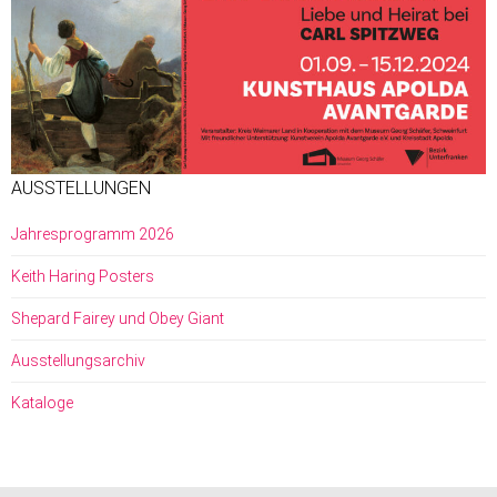
AUSSTELLUNGEN
Jahresprogramm 2026
Keith Haring Posters
Shepard Fairey und Obey Giant
Ausstellungsarchiv
Kataloge