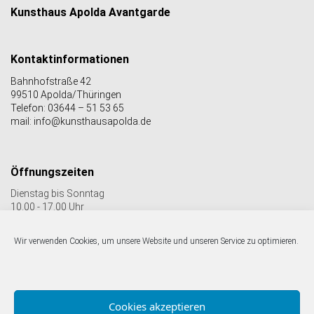
Kunsthaus Apolda Avantgarde
Kontaktinformationen
Bahnhofstraße 42
99510 Apolda/Thüringen
Telefon: 03644 – 51 53 65
mail: info@kunsthausapolda.de
Öffnungszeiten
Dienstag bis Sonntag
10.00 - 17.00 Uhr
Auch Feiertags geöffnet
Letzter Einlass 16:30 Uhr
Wir verwenden Cookies, um unsere Website und unseren Service zu optimieren.
Folgen Sie uns auf facebook & Instagram:
Cookies akzeptieren