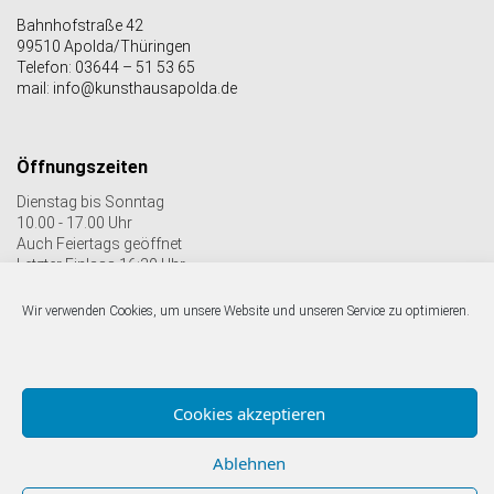
Bahnhofstraße 42
99510 Apolda/Thüringen
Telefon: 03644 – 51 53 65
mail: info@kunsthausapolda.de
Öffnungszeiten
Dienstag bis Sonntag
10.00 - 17.00 Uhr
Auch Feiertags geöffnet
Letzter Einlass 16:30 Uhr
Wir verwenden Cookies, um unsere Website und unseren Service zu optimieren.
Folgen Sie uns auf facebook & Instagram:
Cookies akzeptieren
Ablehnen
© Kunstverein Apolda Avantgarde e.V.
Impressum |